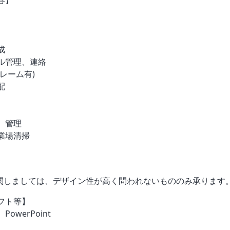
容】
成
ル管理、連絡
レーム有)
配
、管理
業場清掃
関しましては、デザイン性が高く問われないもののみ承ります
フト等】
、PowerPoint