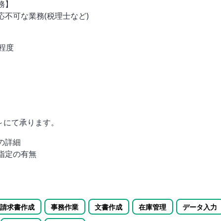
務】
応不可な業務(税理士など)
程度
0～にて承ります。
の詳細
指定の有無
請求書作成
事務作業
文書作成
在庫管理
データ入力