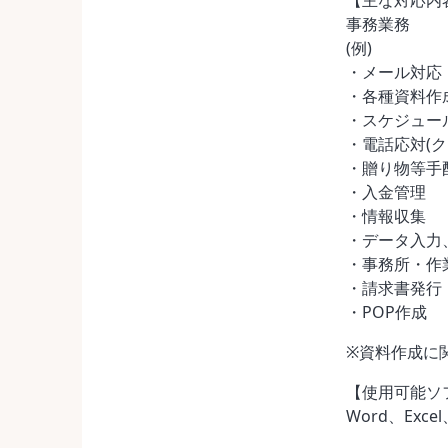
【主な対応内
事務業務
(例)
・メール対応
・各種資料作
・スケジュー
・電話応対(ク
・贈り物等手
・入金管理
・情報収集
・データ入力
・事務所・作
・請求書発行
・POP作成
※資料作成に
【使用可能ソ
Word、Excel