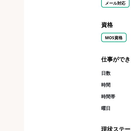
メール対応
資格
MOS資格
仕事ができ
日数
時間
時間帯
曜日
現状ステー