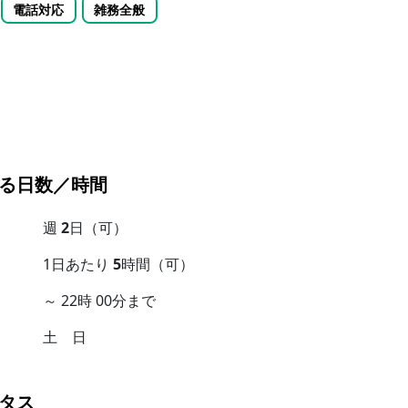
電話対応
雑務全般
る日数／時間
週
2
日（可）
1日あたり
5
時間（可）
～ 22時 00分まで
土 日
タス