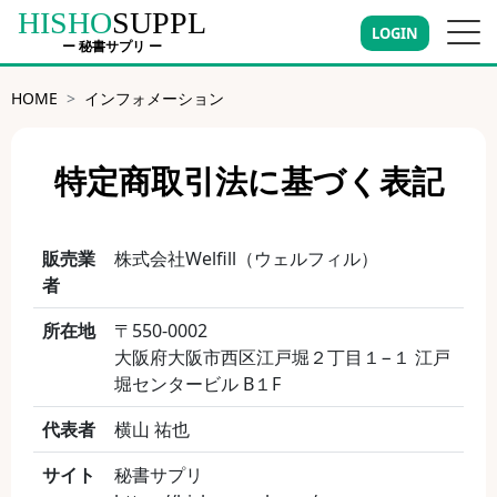
HISHO
SUPPL
LOGIN
ー 秘書サプリ ー
HOME
インフォメーション
特定商取引法に基づく表記
販売業
株式会社Welfill（ウェルフィル）
者
所在地
〒550‐0002
大阪府大阪市西区江戸堀２丁目１−１ 江戸
堀センタービル B１F
代表者
横山 祐也
サイト
秘書サプリ