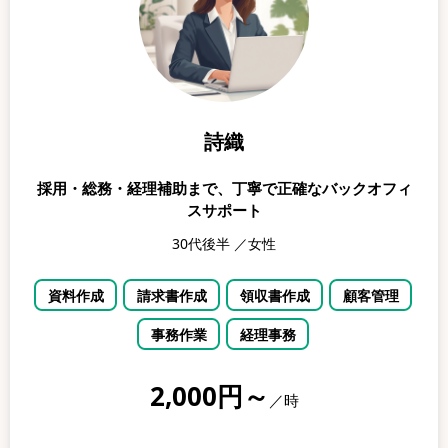
詩織
採用・総務・経理補助まで、丁寧で正確なバックオフィ
スサポート
30代後半 ／女性
資料作成
請求書作成
領収書作成
顧客管理
事務作業
経理事務
2,000円～
／時