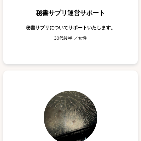
秘書サプリ運営サポート
秘書サプリについてサポートいたします。
30代後半 ／女性