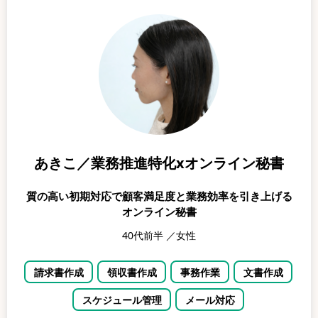
あきこ／業務推進特化xオンライン秘書
質の高い初期対応で顧客満足度と業務効率を引き上げる
オンライン秘書
40代前半 ／女性
請求書作成
領収書作成
事務作業
文書作成
スケジュール管理
メール対応