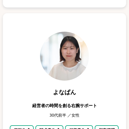
よなぱん
経営者の時間を創る右腕サポート
30代前半 ／女性