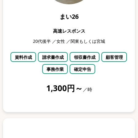
まい26
高速レスポンス
20代後半 ／女性 ／関東もしくは宮城
資料作成
請求書作成
領収書作成
顧客管理
事務作業
確定申告
1,300円～
／時