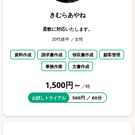
きむらあやね
柔軟に対応いたします。
20代後半 ／女性
資料作成
請求書作成
領収書作成
顧客管理
事務作業
文書作成
1,500円～
／時
500円 ／ 60分
お試しトライアル