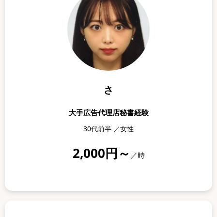
さ
大手広告代理店秘書経験
30代前半 ／女性
2,000円～
／時