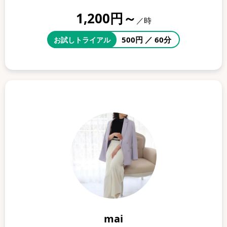
1,200円～
／時
500円 ／ 60分
お試しトライアル
mai