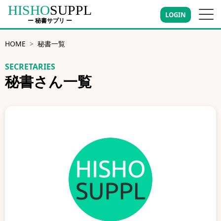
HISHO
SUPPL
LOGIN
ー 秘書サプリ ー
HOME
秘書一覧
SECRETARIES
秘書さん一覧