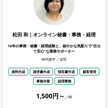
松田 和｜オンライン秘書・事務・経理
16年の事務・秘書・経理経験と、細やかな気配りで“任せ
て安心”な業務サポーター
40代後半 ／女性
資料作成
請求書作成
領収書作成
顧客管理
事務作業
経理事務
1,500円～
／時