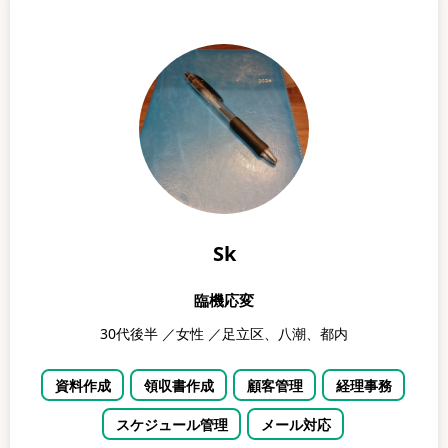
Sk
臨機応変
30代後半 ／女性 ／足立区、八潮、都内
資料作成
領収書作成
顧客管理
経理事務
スケジュール管理
メール対応