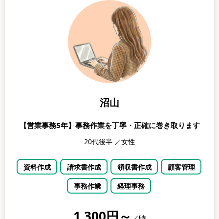
沼山
【営業事務5年】事務作業を丁寧・正確に巻き取ります
20代後半 ／女性
資料作成
請求書作成
領収書作成
顧客管理
事務作業
経理事務
1,300円～
／時