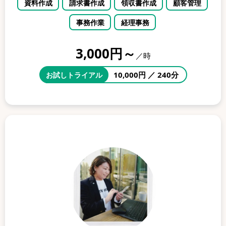
資料作成
請求書作成
領収書作成
顧客管理
事務作業
経理事務
3,000円～
／時
10,000円 ／ 240分
お試しトライアル