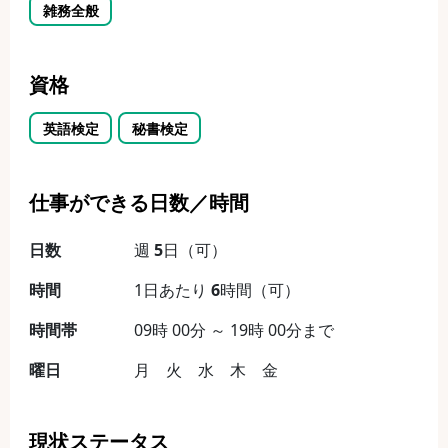
雑務全般
資格
英語検定
秘書検定
仕事ができる日数／時間
日数
週
5
日（可）
時間
1日あたり
6
時間（可）
時間帯
09時 00分 ～ 19時 00分まで
曜日
月 火 水 木 金
現状ステータス