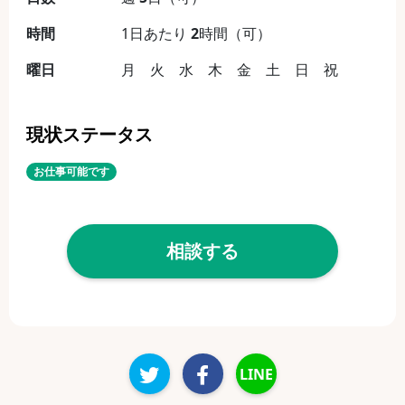
時間
1日あたり
2
時間（可）
曜日
月 火 水 木 金 土 日 祝
現状ステータス
お仕事可能です
相談する
LINE