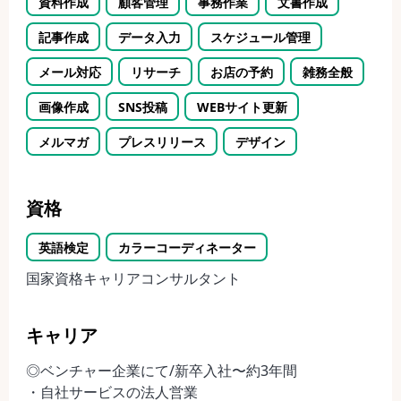
資料作成
顧客管理
事務作業
文書作成
記事作成
データ入力
スケジュール管理
メール対応
リサーチ
お店の予約
雑務全般
画像作成
SNS投稿
WEBサイト更新
メルマガ
プレスリリース
デザイン
資格
英語検定
カラーコーディネーター
国家資格キャリアコンサルタント
キャリア
◎ベンチャー企業にて/新卒入社〜約3年間
・自社サービスの法人営業