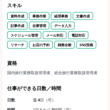
スキル
資料作成
事務作業
経理事務
文書作成
記事作成
在庫管理
データ入力
スケジュール管理
メール対応
電話対応
リサーチ
お店の予約
雑務全般
SNS投稿
資格
国内旅行業務取扱管理者、総合旅行業務取扱管理者
仕事ができる日数／時間
日数
週
4
日（可）
時間
1日あたり
5
時間（可）