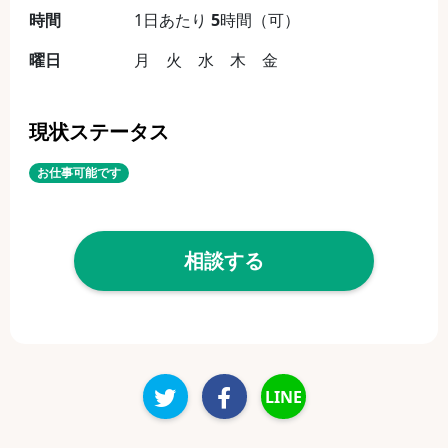
時間
1日あたり
5
時間（可）
曜日
月 火 水 木 金
現状ステータス
お仕事可能です
相談する
LINE