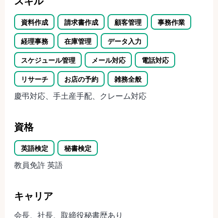
スキル
資料作成
請求書作成
顧客管理
事務作業
経理事務
在庫管理
データ入力
スケジュール管理
メール対応
電話対応
リサーチ
お店の予約
雑務全般
慶弔対応、手土産手配、クレーム対応
資格
英語検定
秘書検定
教員免許 英語
キャリア
会長、社長、取締役秘書歴あり