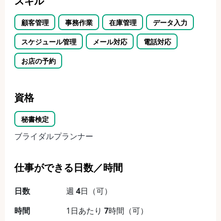
スキル
顧客管理
事務作業
在庫管理
データ入力
スケジュール管理
メール対応
電話対応
お店の予約
資格
秘書検定
ブライダルプランナー
仕事ができる日数／時間
日数
週
4
日（可）
時間
1日あたり
7
時間（可）