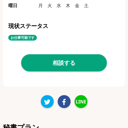
曜日
月 火 水 木 金 土
現状ステータス
お仕事可能です
相談する
LINE
秘書プラン