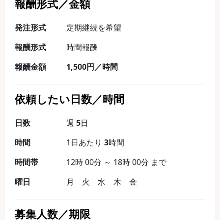
報酬形式／金額
発注形式
定期継続を希望
報酬形式
時間報酬
報酬金額
1,500円／時間
依頼したい日数／時間
日数
週
5
日
時間
1日あたり
3
時間
時間帯
12時 00分 ～ 18時 00分 まで
曜日
月 火 水 木 金
募集人数／期限