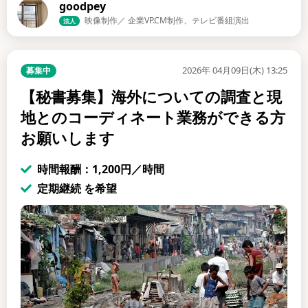
goodpey
映像制作／ 企業VP.CM制作、テレビ番組演出
法人
2026年 04月09日(木) 13:25
募集中
【秘書募集】海外についての調査と現
地とのコーディネート業務ができる方
お願いします
時間報酬：1,200円／時間
定期継続 を希望