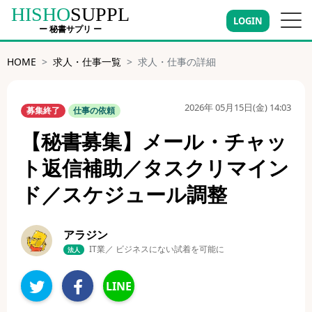
HISHO
SUPPL
LOGIN
ー 秘書サプリ ー
HOME
求人・仕事一覧
求人・仕事の詳細
2026年 05月15日(金) 14:03
募集終了
仕事の依頼
【秘書募集】メール・チャッ
ト返信補助／タスクリマイン
ド／スケジュール調整
アラジン
IT業／ ビジネスにない試着を可能に
法人
LINE