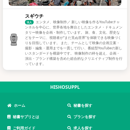
スギウチ
エンタメ、映像制作／ 新しい映像を作るYouTubeチャ
法人
ンネルを中心に、世界各地を舞台としたエンタメ・ドキュメン
タリー映像を企画・制作しています。 旅、食、文化、歴史な
どをテーマに、視聴者が“まだ見ぬ世界”を体験できる映像づく
りを目指しています。 また、チームとして映像の企画立案・
撮影・編集・運用までを一貫して行い、番組型YouTubeの新し
いスタンダードを構築中です。 映像制作の枠を超え、企画・
演出・ブランド構築を含めた総合的なクリエイティブ制作を行
っています。
HISHOSUPPL
ホーム
秘書を探す
秘書サプリとは
プランを探す
ご利用ガイド
求人を探す