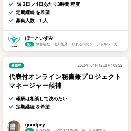
週 3日 ／1日あたり3時間 程度
定期継続 を希望
募集人数：1 人
ぽーといずみ
障害福祉・法人後見／ 頼れる街のソーシャルワーカー
法人
2026年 04月13日(月) 09:52
募集中
代表付オンライン秘書兼プロジェクト
マネージャー候補
報酬は相談して決めたい
定期継続 を希望
goodpey
映像制作／ 企業VP.CM制作、テレビ番組演出
法人