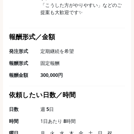
「こうした方がやりやすい」などのご
提案も大歓迎です✨
報酬形式／金額
発注形式
定期継続を希望
報酬形式
固定報酬
報酬金額
300,000円
依頼したい日数／時間
日数
週
5
日
時間
1日あたり
8
時間
曜日
月 火 水 木 金 土 日 祝