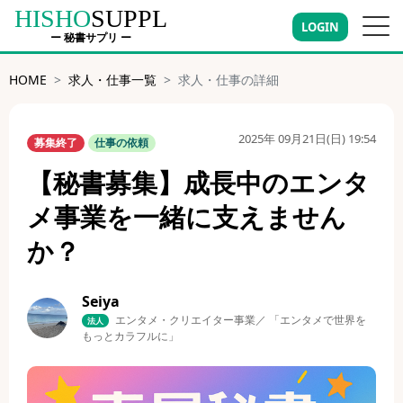
HISHO
SUPPL
LOGIN
ー 秘書サプリ ー
HOME
求人・仕事一覧
求人・仕事の詳細
2025年 09月21日(日) 19:54
募集終了
仕事の依頼
【秘書募集】成長中のエンタ
メ事業を一緒に支えません
か？
Seiya
エンタメ・クリエイター事業／ 「エンタメで世界を
法人
もっとカラフルに」