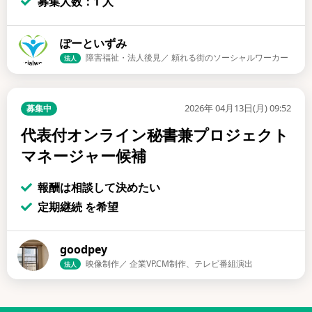
募集人数：1 人
ぽーといずみ
障害福祉・法人後見／ 頼れる街のソーシャルワーカー
法人
2026年 04月13日(月) 09:52
募集中
代表付オンライン秘書兼プロジェクト
マネージャー候補
報酬は相談して決めたい
定期継続 を希望
goodpey
映像制作／ 企業VP.CM制作、テレビ番組演出
法人