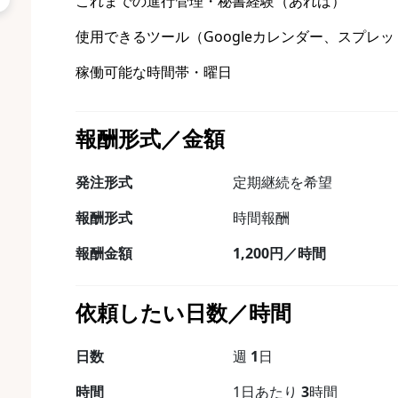
これまでの進行管理・秘書経験（あれば）
使用できるツール（Googleカレンダー、スプレ
稼働可能な時間帯・曜日
報酬形式／金額
発注形式
定期継続を希望
報酬形式
時間報酬
報酬金額
1,200円／時間
依頼したい日数／時間
日数
週
1
日
時間
1日あたり
3
時間