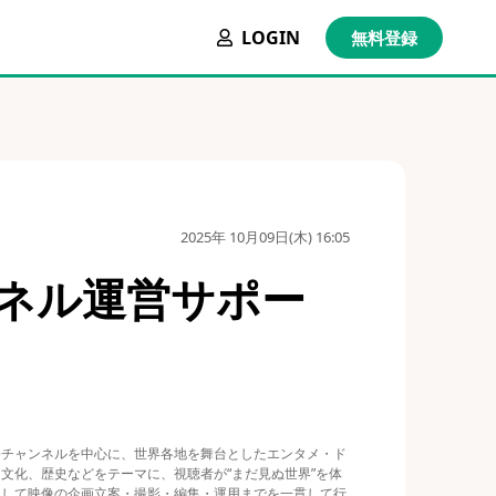
LOGIN
無料登録
2025年 10月09日(木) 16:05
ャンネル運営サポー
ubeチャンネルを中心に、世界各地を舞台としたエンタメ・ド
文化、歴史などをテーマに、視聴者が“まだ見ぬ世界”を体
として映像の企画立案・撮影・編集・運用までを一貫して行