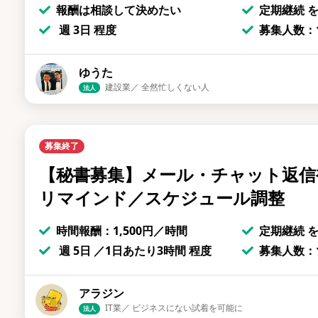
報酬は相談して決めたい
定期継続 
週 3日 程度
募集人数：1
ゆうた
建設業／ 全然忙しくない人
法人
募集終了
【秘書募集】メール・チャット返信
リマインド／スケジュール調整
時間報酬：1,500円／時間
定期継続 
週 5日 ／1日あたり3時間 程度
募集人数：1
アラジン
IT業／ ビジネスにない試着を可能に
法人