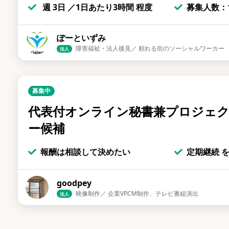
週 3日 ／1日あたり3時間 程度
募集人数：1
ぽーといずみ
障害福祉・法人後見／ 頼れる街のソーシャルワーカー
法人
募集中
代表付オンライン秘書兼プロジェ
ー候補
報酬は相談して決めたい
定期継続 
goodpey
映像制作／ 企業VP.CM制作、テレビ番組演出
法人