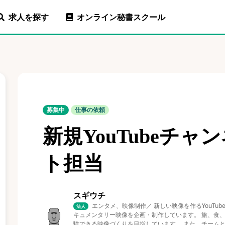
求人を探す
オンライン秘書スクール
募集中
仕事の依頼
新規YouTubeチ
ト担当
スギウチ
エンタメ、映像制作／ 新しい映像を作るYouT
法人
キュメンタリー映像を企画・制作しています。 旅、食、
験できる映像づくりを目指しています。 また、チーム