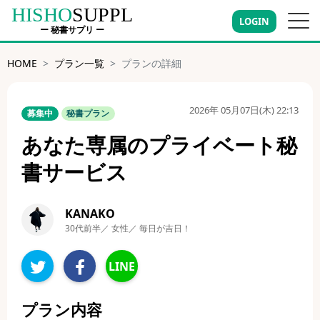
HISHO
SUPPL
LOGIN
ー 秘書サプリ ー
HOME
プラン一覧
プランの詳細
2026年 05月07日(木) 22:13
募集中
秘書プラン
あなた専属のプライベート秘
書サービス
KANAKO
30代前半／ 女性／ 毎日が吉日！
LINE
プラン内容