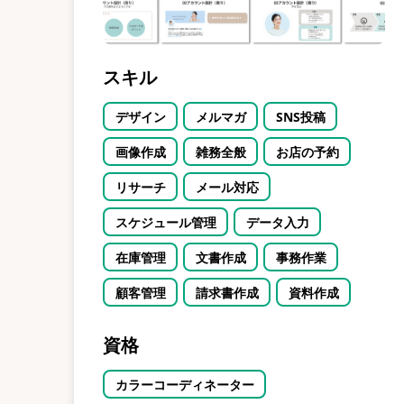
スキル
デザイン
メルマガ
SNS投稿
画像作成
雑務全般
お店の予約
リサーチ
メール対応
スケジュール管理
データ入力
在庫管理
文書作成
事務作業
顧客管理
請求書作成
資料作成
資格
カラーコーディネーター