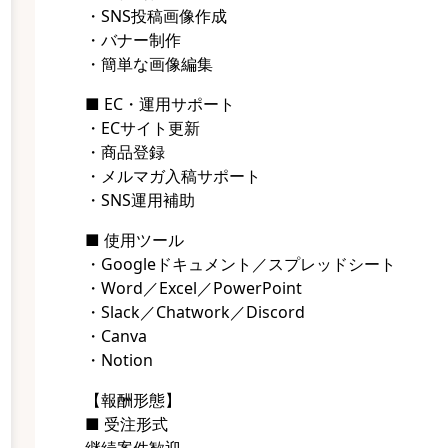
・SNS投稿画像作成
・バナー制作
・簡単な画像編集
■ EC・運用サポート
・ECサイト更新
・商品登録
・メルマガ入稿サポート
・SNS運用補助
■ 使用ツール
・Googleドキュメント／スプレッドシート
・Word／Excel／PowerPoint
・Slack／Chatwork／Discord
・Canva
・Notion
【報酬形態】
■ 受注形式