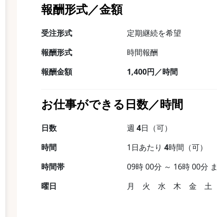
報酬形式／金額
受注形式
定期継続を希望
報酬形式
時間報酬
報酬金額
1,400円／時間
お仕事ができる日数／時間
日数
週
4
日（可）
時間
1日あたり
4
時間（可）
時間帯
09時 00分 ～ 16時 00分 
曜日
月 火 水 木 金 土