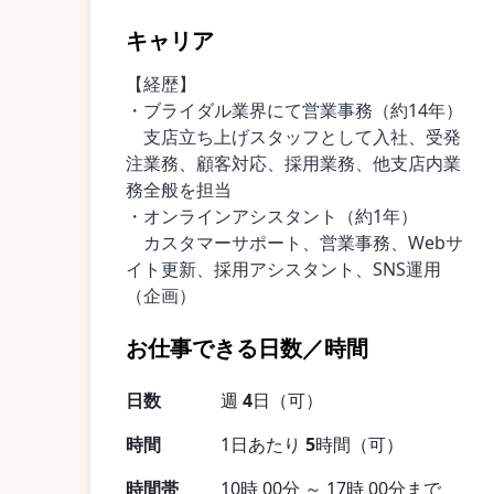
キャリア
【経歴】
・ブライダル業界にて営業事務（約14年）
支店立ち上げスタッフとして入社、受発
注業務、顧客対応、採用業務、他支店内業
務全般を担当
・オンラインアシスタント（約1年）
カスタマーサポート、営業事務、Webサ
イト更新、採用アシスタント、SNS運用
（企画）
お仕事できる日数／時間
日数
週
4
日（可）
時間
1日あたり
5
時間（可）
時間帯
10時 00分 ～ 17時 00分まで