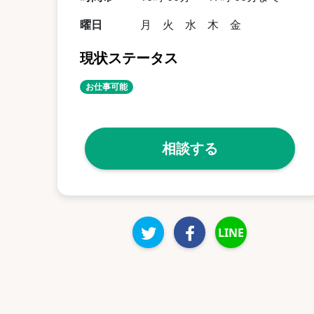
曜日
月 火 水 木 金
現状ステータス
お仕事可能
相談する
LINE