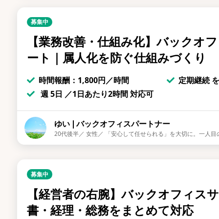
募集中
【業務改善・仕組み化】バックオフ
ート｜属人化を防ぐ仕組みづくり
時間報酬：1,800円／時間
定期継続 
週 5日 ／1日あたり2時間 対応可
ゆい❘バックオフィスパートナー
20代後半／ 女性／ 「安心して任せられる」を大切に。一人
募集中
【経営者の右腕】バックオフィスサ
書・経理・総務をまとめて対応